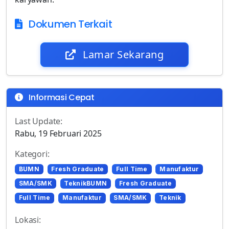
Dokumen Terkait
Lamar Sekarang
Informasi Cepat
Last Update:
Rabu, 19 Februari 2025
Kategori:
BUMN
Fresh Graduate
Full Time
Manufaktur
SMA/SMK
TeknikBUMN
Fresh Graduate
Full Time
Manufaktur
SMA/SMK
Teknik
Lokasi: