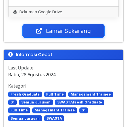
Dokumen Google Drive
Lamar Sekarang
Informasi Cepat
Last Update:
Rabu, 28 Agustus 2024
Kategori:
Fresh Graduate
Full Time
Management Trainee
S1
Semua Jurusan
SWASTAFresh Graduate
Full Time
Management Trainee
S1
Semua Jurusan
SWASTA