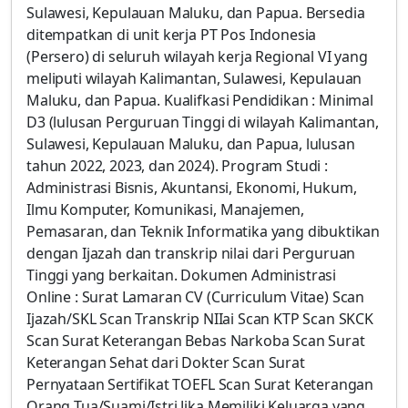
Sulawesi, Kepulauan Maluku, dan Papua. Bersedia
ditempatkan di unit kerja PT Pos Indonesia
(Persero) di seluruh wilayah kerja Regional VI yang
meliputi wilayah Kalimantan, Sulawesi, Kepulauan
Maluku, dan Papua. Kualifkasi Pendidikan : Minimal
D3 (lulusan Perguruan Tinggi di wilayah Kalimantan,
Sulawesi, Kepulauan Maluku, dan Papua, lulusan
tahun 2022, 2023, dan 2024). Program Studi :
Administrasi Bisnis, Akuntansi, Ekonomi, Hukum,
Ilmu Komputer, Komunikasi, Manajemen,
Pemasaran, dan Teknik Informatika yang dibuktikan
dengan Ijazah dan transkrip nilai dari Perguruan
Tinggi yang berkaitan. Dokumen Administrasi
Online : Surat Lamaran CV (Curriculum Vitae) Scan
Ijazah/SKL Scan Transkrip NIIai Scan KTP Scan SKCK
Scan Surat Keterangan Bebas Narkoba Scan Surat
Keterangan Sehat dari Dokter Scan Surat
Pernyataan Sertifikat TOEFL Scan Surat Keterangan
Orang Tua/Suami/Istri Jika Memiliki Keluarga yang