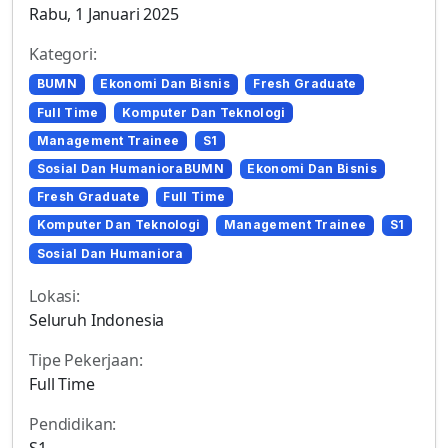
Rabu, 1 Januari 2025
Kategori:
BUMN
Ekonomi Dan Bisnis
Fresh Graduate
Full Time
Komputer Dan Teknologi
Management Trainee
S1
Sosial Dan HumanioraBUMN
Ekonomi Dan Bisnis
Fresh Graduate
Full Time
Komputer Dan Teknologi
Management Trainee
S1
Sosial Dan Humaniora
Lokasi:
Seluruh Indonesia
Tipe Pekerjaan:
Full Time
Pendidikan:
S1