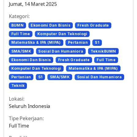
Jumat, 14 Maret 2025
Kategori:
BUMN
Ekonomi Dan Bisnis
Fresh Graduate
Full Time
Komputer Dan Teknologi
Matematika & IPA (MIPA)
Pertanian
S1
SMA/SMK
Sosial Dan Humaniora
TeknikBUMN
Ekonomi Dan Bisnis
Fresh Graduate
Full Time
Komputer Dan Teknologi
Matematika & IPA (MIPA)
Pertanian
S1
SMA/SMK
Sosial Dan Humaniora
Teknik
Lokasi:
Seluruh Indonesia
Tipe Pekerjaan:
Full Time