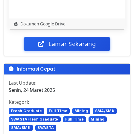
Dokumen Google Drive
Lamar Sekarang
Informasi Cepat
Last Update:
Senin, 24 Maret 2025
Kategori:
Fresh Graduate
Full Time
Mining
SMA/SMK
SWASTAFresh Graduate
Full Time
Mining
SMA/SMK
SWASTA