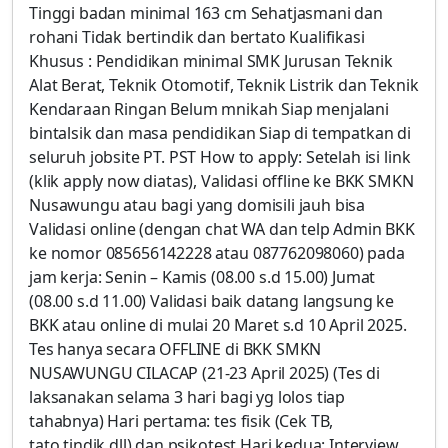
Tinggi badan minimal 163 cm Sehatjasmani dan
rohani Tidak bertindik dan bertato Kualifikasi
Khusus : Pendidikan minimal SMK Jurusan Teknik
Alat Berat, Teknik Otomotif, Teknik Listrik dan Teknik
Kendaraan Ringan Belum mnikah Siap menjalani
bintalsik dan masa pendidikan Siap di tempatkan di
seluruh jobsite PT. PST How to apply: Setelah isi link
(klik apply now diatas), Validasi offline ke BKK SMKN
Nusawungu atau bagi yang domisili jauh bisa
Validasi online (dengan chat WA dan telp Admin BKK
ke nomor 085656142228 atau 087762098060) pada
jam kerja: Senin – Kamis (08.00 s.d 15.00) Jumat
(08.00 s.d 11.00) Validasi baik datang langsung ke
BKK atau online di mulai 20 Maret s.d 10 April 2025.
Tes hanya secara OFFLINE di BKK SMKN
NUSAWUNGU CILACAP (21-23 April 2025) (Tes di
laksanakan selama 3 hari bagi yg lolos tiap
tahabnya) Hari pertama: tes fisik (Cek TB,
tato,tindik,dll) dan psikotest Hari kedua: Interview