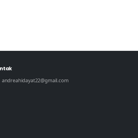
ntak
andreahidayat22@gmail.com