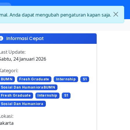
nda
Kategori Loker
Kontak
timal. Anda dapat mengubah pengaturan kapan saja.
Informasi Cepat
Last Update:
Sabtu, 24 Januari 2026
Kategori:
BUMN
Fresh Graduate
Internship
S1
Sosial Dan HumanioraBUMN
Fresh Graduate
Internship
S1
Sosial Dan Humaniora
Lokasi:
Jakarta