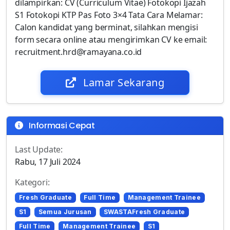
dilampirkan: CV (Curriculum Vitae) Fotokopi Ijazah
S1 Fotokopi KTP Pas Foto 3×4 Tata Cara Melamar:
Calon kandidat yang berminat, silahkan mengisi
form secara online atau mengirimkan CV ke email:
recruitment.hrd@ramayana.co.id
Lamar Sekarang
Informasi Cepat
Last Update:
Rabu, 17 Juli 2024
Kategori:
Fresh Graduate
Full Time
Management Trainee
S1
Semua Jurusan
SWASTAFresh Graduate
Full Time
Management Trainee
S1