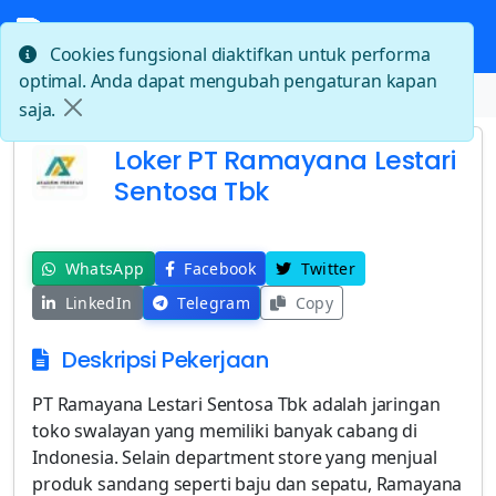
Cookies fungsional diaktifkan untuk performa
optimal. Anda dapat mengubah pengaturan kapan
Beranda
Loker PT Ramayana Lestari Sentosa Tbk
saja.
Loker PT Ramayana Lestari
Sentosa Tbk
WhatsApp
Facebook
Twitter
LinkedIn
Telegram
Copy
Deskripsi Pekerjaan
PT Ramayana Lestari Sentosa Tbk adalah jaringan
toko swalayan yang memiliki banyak cabang di
Indonesia. Selain department store yang menjual
produk sandang seperti baju dan sepatu, Ramayana