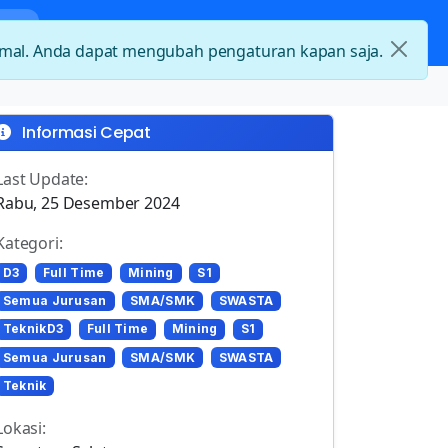
nda
Kategori Loker
Kontak
timal. Anda dapat mengubah pengaturan kapan saja.
Informasi Cepat
Last Update:
Rabu, 25 Desember 2024
Kategori:
D3
Full Time
Mining
S1
Semua Jurusan
SMA/SMK
SWASTA
TeknikD3
Full Time
Mining
S1
Semua Jurusan
SMA/SMK
SWASTA
Teknik
Lokasi: