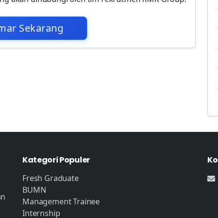
mar Sekarang
Kategori Populer
Ko
Fresh Graduate
BUMN
an
Management Trainee
Internship