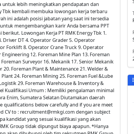
a untuk lebih meningkatkan pendapatan dan
gy Tbk kembali membuka lowongan kerja terbaru
ini adalah posisi jabatan yang saat ini tersedia
rik untuk mengembangkan karir Anda bersama PPT
i berikut. Lowongan Kerja PT RMK Energy Tbk 1.
. Driver DT 4. Operator Grader 5. Operator
r Forklift 8. Operator Crane Truck 9. Operator
r Engineering 12. Foreman Mine Plan 13. Foreman
5. Foreman Surveyor 16. Mekanik 17. Senior Mekanik
er 20. Foreman Plant & Maintenance 21. Welder &
n Plant 24. Foreman Mining 25. Foreman Fuel &Lube
 Logistik 29. Foreman Warehouse & Inventory &
el Kualifikasi Umum : Memiliki pengalaman minimal
ara Enim, Sumatera Selatan Diutamakan daerah
 qualifications below carefully and if you are meet
ted CV to : recruitment@rmkgi.com dengan subject
a kandidat yang sesuai kualifikasi yang akan
 RMK Group tidak dipungut biaya apapun. *Hanya
yang akan dihubungi oleh tim rekrutmen RMK Group.