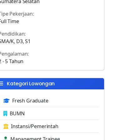
Sumatera Selatan
Tipe Pekerjaan:
Full Time
Pendidikan:
SMA/K, D3, S1
Pengalaman:
2 - 5 Tahun
Kategori Lowongan
Fresh Graduate
BUMN
Instansi/Pemerintah
Management Trainee