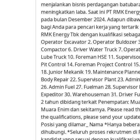
menjalankan bisnis perdagangan batubar
meningkatkan laba. Saat ini PT RMK Ener
pada bulan Desember 2024. Adapun dibawah 
bagi Anda para pencari kerja yang terta
RMK Energy Tbk dengan kualifikasi sebaga
Operator Excavator 2. Operator Buldozer 3
Compactor 6. Driver Water Truck 7. Operato
Lube Truck 10. Foreman HSE 11. Superviso
Pit Control 14. Foreman Project Control 1
18. Junior Mekanik 19. Maintenance Plann
Body Repair 22. Supervisor Plant 23. Admi
26. Admin Fuel 27. Fuelman 28. Supervisor
Expeditor 30. Warehouseman 31. Driver Fu
2 tahun dibidang terkait Penempatan: Mu
Muara Enim dan sekitarnya. Please read the
the qualifications, please send your upda
Posisi yang dilamar_ Nama *Hanya beberap
dihubungi. *Seluruh proses rekrutmen di
kandidat yang sesuai dengan kualifikasi 