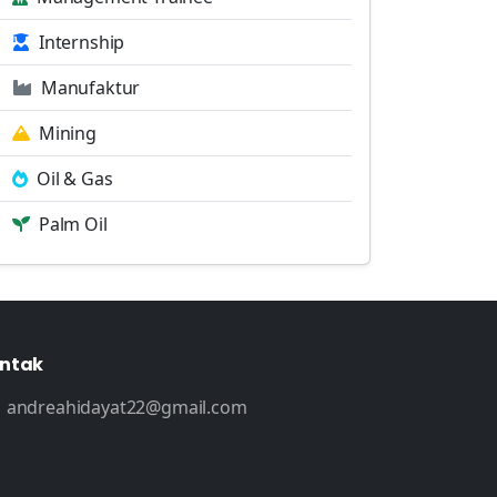
Internship
Manufaktur
Mining
Oil & Gas
Palm Oil
ntak
andreahidayat22@gmail.com