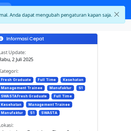
nda
Kategori Loker
Kontak
timal. Anda dapat mengubah pengaturan kapan saja.
Informasi Cepat
Last Update:
Rabu, 2 Juli 2025
Kategori:
Fresh Graduate
Full Time
Kesehatan
Management Trainee
Manufaktur
S1
SWASTAFresh Graduate
Full Time
Kesehatan
Management Trainee
Manufaktur
S1
SWASTA
Lokasi: