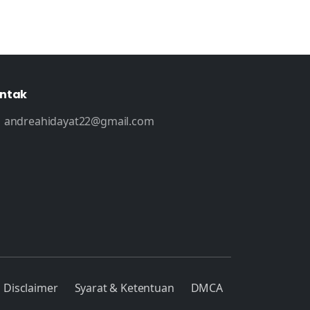
ntak
andreahidayat22@gmail.com
Disclaimer
Syarat & Ketentuan
DMCA