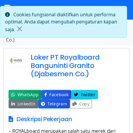
Cookies fungsional diaktifkan untuk performa
optimal. Anda dapat mengubah pengaturan kapan
Beranda
saja.
Loker PT Royalboard Banguninti Granito (Djabesmen
Co.)
Loker PT Royalboard
Banguninti Granito
(Djabesmen Co.)
WhatsApp
Facebook
Twitter
LinkedIn
Telegram
Copy
Deskripsi Pekerjaan
– ROYALboard merupakan salah satu merek dari