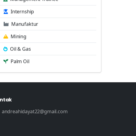
Internship
Manufaktur
Mining
Oil & Gas
Palm Oil
ntak
andreahidayat22@gmail.com