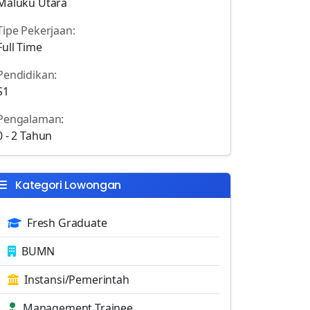
Maluku Utara
Tipe Pekerjaan:
Full Time
Pendidikan:
S1
Pengalaman:
0 - 2 Tahun
Kategori Lowongan
Fresh Graduate
BUMN
Instansi/Pemerintah
Management Trainee