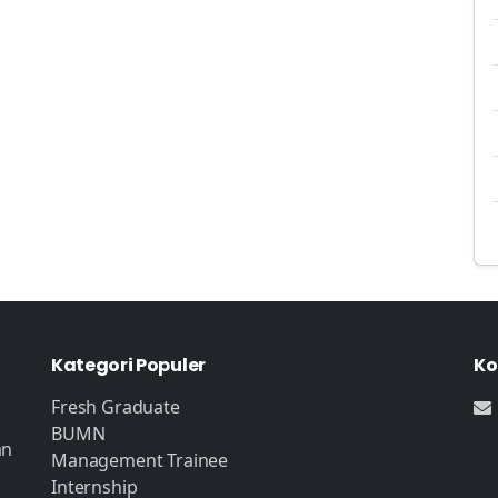
Kategori Populer
Ko
Fresh Graduate
BUMN
an
Management Trainee
Internship