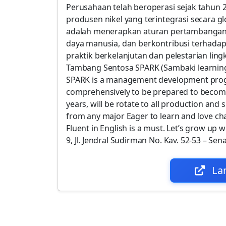
Perusahaan telah beroperasi sejak tahun 20
produsen nikel yang terintegrasi secara g
adalah menerapkan aturan pertambangan
daya manusia, dan berkontribusi terhad
praktik berkelanjutan dan pelestarian li
Tambang Sentosa SPARK (Sambaki learning
SPARK is a management development progr
comprehensively to be prepared to become 
years, will be rotate to all production an
from any major Eager to learn and love ch
Fluent in English is a must. Let’s grow up 
9, Jl. Jendral Sudirman No. Kav. 52-53 – Sen
La