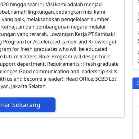
20 hingga saat ini. Visi kami adalah menjadi
lobal, ramah lingkungan, sedangkan misi kami
 yang baik, melaksanakan pengelolaan sumber
ap kemajuan dan pembangunan negara melalui
ngkungan yang terarah. Lowongan Kerja PT Sambaki
 Program for Accelerated caReer and Knowledge)
am for fresh graduates who will be educated
future leaders. Role: Program will design for 2
d support department. Requirements : Fresh graduate
allenges Good communication and leadership skills
with us and become a leader!! Head Office: SCBD Lot
ayan, Jakarta Selatan
mar Sekarang