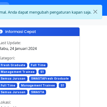
nda
Kategori Loker
Kontak
timal. Anda dapat mengubah pengaturan kapan saja.
Informasi Cepat
Last Update:
Rabu, 24 Januari 2024
Kategori:
Fresh Graduate
Full Time
Management Trainee
S1
Semua Jurusan
SWASTAFresh Graduate
Full Time
Management Trainee
S1
Semua Jurusan
SWASTA
Lokasi: