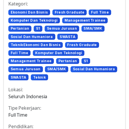
Kategori:
Ekonomi Dan Bisnis
Fresh Graduate
Full Time
Komputer Dan Teknologi
Management Trainee
Pertanian
S1
Semua Jurusan
SMA/SMK
Sosial Dan Humaniora
SWASTA
TeknikEkonomi Dan Bisnis
Fresh Graduate
Full Time
Komputer Dan Teknologi
Management Trainee
Pertanian
S1
Semua Jurusan
SMA/SMK
Sosial Dan Humaniora
SWASTA
Teknik
Lokasi:
Seluruh Indonesia
Tipe Pekerjaan:
Full Time
Pendidikan: