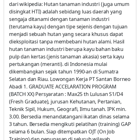
dari wikipedia: Hutan tanaman industri (juga umum
disingkat HTI) adalah sebidang luas daerah yang
sengaja ditanami dengan tanaman industri
(terutama kayu) dengan tipe sejenis dengan tujuan
menjadi sebuah hutan yang secara khusus dapat
dieksploitasi tanpa membebani hutan alami. Hasil
hutan tanaman industri berupa kayu bahan baku
pulp dan kertas (jenis tanaman akasia) serta kayu
pertukangan (meranti). di Indonesia mulai
dikembangkan sejak tahun 1990-an di Sumatra
Selatan dan Riau. Lowongan Kerja PT Santan Borneo
Abadi 1. GRADUATE ACCELARATION PROGRAM
(BATCH XX) Persyaratan : Max25 th Lulusan S1/D4
(Fresh Graduate), jurusan Kehutanan, Pertanian,
Teknik Sipil, Hukum, Geografi, Ilmu tanah. IPK min.
3.00. Bersedia menandatangani ikatan dinas selama
3 tahun. Bersedia mengikuti pelatihan (training) GAP
selama 6 bulan. Siap ditempatkan OJT (On Job
Training) dan penugasan di seluruh wilayah