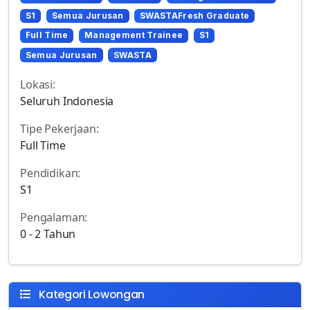
S1
Semua Jurusan
SWASTAFresh Graduate
Full Time
Management Trainee
S1
Semua Jurusan
SWASTA
Lokasi:
Seluruh Indonesia
Tipe Pekerjaan:
Full Time
Pendidikan:
S1
Pengalaman:
0 - 2 Tahun
Kategori Lowongan