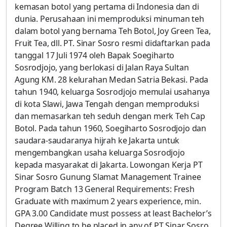
kemasan botol yang pertama di Indonesia dan di
dunia. Perusahaan ini memproduksi minuman teh
dalam botol yang bernama Teh Botol, Joy Green Tea,
Fruit Tea, dll. PT. Sinar Sosro resmi didaftarkan pada
tanggal 17 Juli 1974 oleh Bapak Soegiharto
Sosrodjojo, yang berlokasi di Jalan Raya Sultan
Agung KM. 28 kelurahan Medan Satria Bekasi. Pada
tahun 1940, keluarga Sosrodjojo memulai usahanya
di kota Slawi, Jawa Tengah dengan memproduksi
dan memasarkan teh seduh dengan merk Teh Cap
Botol. Pada tahun 1960, Soegiharto Sosrodjojo dan
saudara-saudaranya hijrah ke Jakarta untuk
mengembangkan usaha keluarga Sosrodjojo
kepada masyarakat di Jakarta. Lowongan Kerja PT
Sinar Sosro Gunung Slamat Management Trainee
Program Batch 13 General Requirements: Fresh
Graduate with maximum 2 years experience, min.
GPA 3.00 Candidate must possess at least Bachelor’s
Degree Willing to be placed in any of PT Sinar Sosro