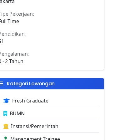
Jakarta
Tipe Pekerjaan:
Full Time
Pendidikan:
S1
Pengalaman:
0 - 2 Tahun
Kategori Lowongan
Fresh Graduate
BUMN
Instansi/Pemerintah
Management Trainee