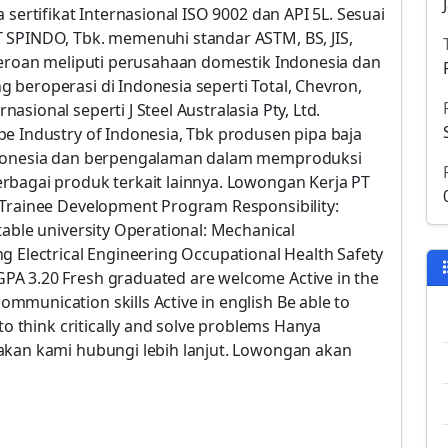
 sertifikat Internasional ISO 9002 dan API 5L. Sesuai
 SPINDO, Tbk. memenuhi standar ASTM, BS, JIS,
rseroan meliputi perusahaan domestik Indonesia dan
beroperasi di Indonesia seperti Total, Chevron,
sional seperti J Steel Australasia Pty, Ltd.
e Industry of Indonesia, Tbk produsen pipa baja
Indonesia dan berpengalaman dalam memproduksi
rbagai produk terkait lainnya. Lowongan Kerja PT
 Trainee Development Program Responsibility:
table university Operational: Mechanical
g Electrical Engineering Occupational Health Safety
A 3.20 Fresh graduated are welcome Active in the
munication skills Active in english Be able to
to think critically and solve problems Hanya
akan kami hubungi lebih lanjut. Lowongan akan