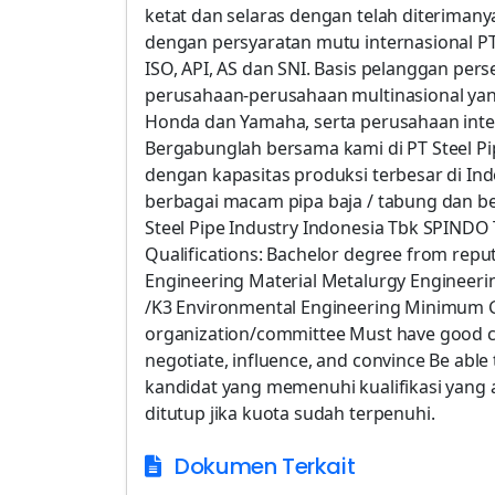
ketat dan selaras dengan telah diterimanya
dengan persyaratan mutu internasional PT
ISO, API, AS dan SNI. Basis pelanggan pe
perusahaan-perusahaan multinasional yang 
Honda dan Yamaha, serta perusahaan interna
Bergabunglah bersama kami di PT Steel Pip
dengan kapasitas produksi terbesar di 
berbagai macam pipa baja / tabung dan be
Steel Pipe Industry Indonesia Tbk SPINDO
Qualifications: Bachelor degree from repu
Engineering Material Metalurgy Engineerin
/K3 Environmental Engineering Minimum GP
organization/committee Must have good com
negotiate, influence, and convince Be able 
kandidat yang memenuhi kualifikasi yang 
ditutup jika kuota sudah terpenuhi.
Dokumen Terkait