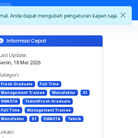
nda
Kategori Loker
Kontak
timal. Anda dapat mengubah pengaturan kapan saja.
Informasi Cepat
Last Update:
Senin, 18 Mei 2026
Kategori:
Fresh Graduate
Full Time
Management Trainee
Manufaktur
S1
SWASTA
TeknikFresh Graduate
Full Time
Management Trainee
Manufaktur
S1
SWASTA
Teknik
Lokasi: