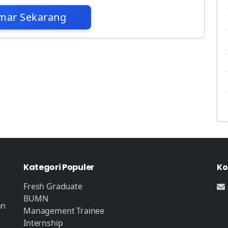
mar Sekarang
Kategori Populer
Ko
Fresh Graduate
BUMN
an
Management Trainee
Internship