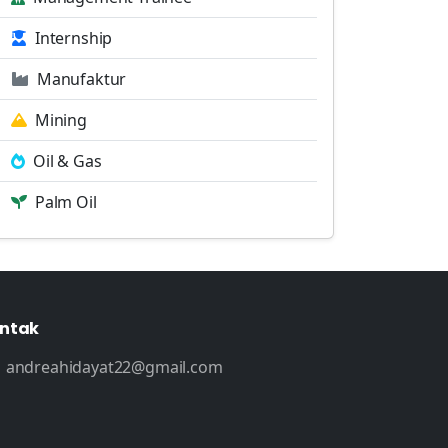
Internship
Manufaktur
Mining
Oil & Gas
Palm Oil
ntak
andreahidayat22@gmail.com