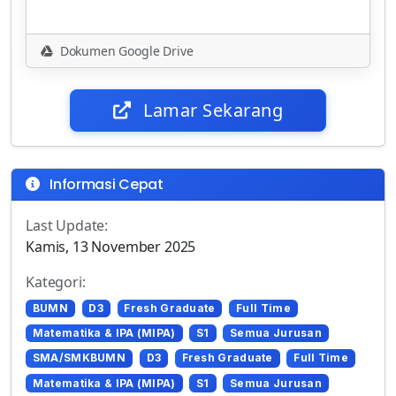
Dokumen Google Drive
Lamar Sekarang
Informasi Cepat
Last Update:
Kamis, 13 November 2025
Kategori:
BUMN
D3
Fresh Graduate
Full Time
Matematika & IPA (MIPA)
S1
Semua Jurusan
SMA/SMKBUMN
D3
Fresh Graduate
Full Time
Matematika & IPA (MIPA)
S1
Semua Jurusan