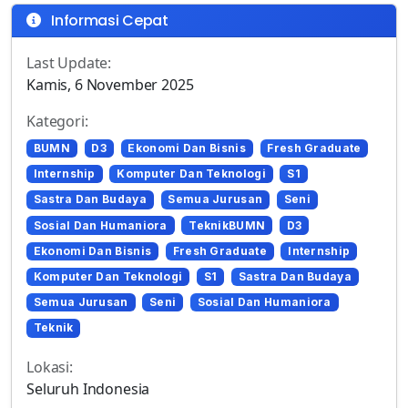
Informasi Cepat
Last Update:
Kamis, 6 November 2025
Kategori:
BUMN
D3
Ekonomi Dan Bisnis
Fresh Graduate
Internship
Komputer Dan Teknologi
S1
Sastra Dan Budaya
Semua Jurusan
Seni
Sosial Dan Humaniora
TeknikBUMN
D3
Ekonomi Dan Bisnis
Fresh Graduate
Internship
Komputer Dan Teknologi
S1
Sastra Dan Budaya
Semua Jurusan
Seni
Sosial Dan Humaniora
Teknik
Lokasi:
Seluruh Indonesia