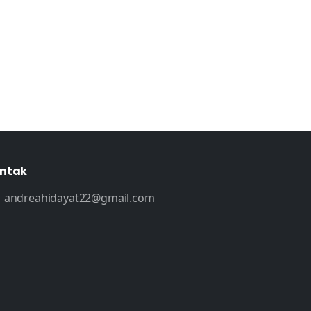
ntak
andreahidayat22@gmail.com