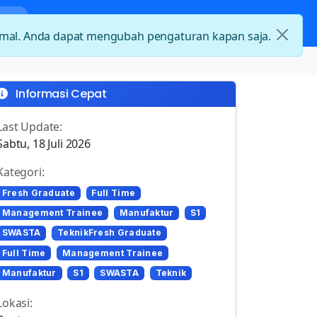
nda
Kategori Loker
Kontak
timal. Anda dapat mengubah pengaturan kapan saja.
Informasi Cepat
Last Update:
Sabtu, 18 Juli 2026
Kategori:
Fresh Graduate
Full Time
Management Trainee
Manufaktur
S1
SWASTA
TeknikFresh Graduate
Full Time
Management Trainee
Manufaktur
S1
SWASTA
Teknik
Lokasi: