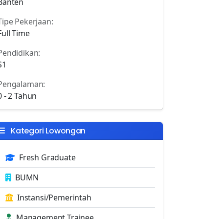
Banten
Tipe Pekerjaan:
Full Time
Pendidikan:
S1
Pengalaman:
0 - 2 Tahun
Kategori Lowongan
Fresh Graduate
BUMN
Instansi/Pemerintah
Management Trainee