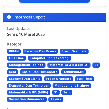
Informasi Cepat
Last Update:
Senin, 10 Maret 2025
Kategori:
BUMN
Ekonomi Dan Bisnis
Fresh Graduate
Full Time
Komputer Dan Teknologi
Management Trainee
Matematika & IPA (MIPA)
S1
Seni
Sosial Dan Humaniora
TeknikBUMN
Ekonomi Dan Bisnis
Fresh Graduate
Full Time
Komputer Dan Teknologi
Management Trainee
Matematika & IPA (MIPA)
S1
Seni
Sosial Dan Humaniora
Teknik