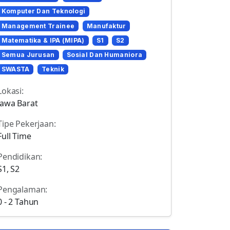
Komputer Dan Teknologi
Management Trainee
Manufaktur
Matematika & IPA (MIPA)
S1
S2
Semua Jurusan
Sosial Dan Humaniora
SWASTA
Teknik
Lokasi:
Jawa Barat
Tipe Pekerjaan:
Full Time
Pendidikan:
S1, S2
Pengalaman:
0 - 2 Tahun