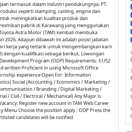
aan termasuk dalam industri pendukungnya. PT.
produksi seperti stamping, casting, engine dan
. Untuk meningkatkan kualitas produk dan
iresmikan pabrik di Karawang yang menggunakan
PT Toyota-Astra Motor (TAM) kembali membuka
i 2026. Adapun dibawah ini adalah posisi jabatan
cari kerja yang tertarik untuk mengembangkan karir
 dengan kualifikasi sebagai berikut. Lowongan
er Development Program (ODP) Requirements: S1/S2
nd written Proficient in using Microsoft Office
ternship experience Open For: Information
stics) Social (Accounting / Economics / Marketing /
ommunication / Branding / Digital Marketing /
al / Civil / Electrical / Mechanical) Any Major is
Vacancy: Register new account in TAM Web Career
cy Menu Choose the position apply : ODP Press the
listed candidates will be notified