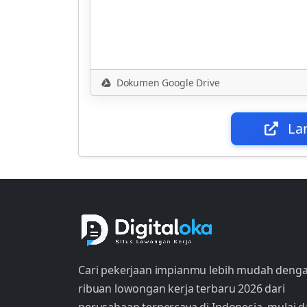
Dokumen Google Drive
La
Cari pekerjaan impianmu lebih mudah deng
ribuan lowongan kerja terbaru 2026 dari