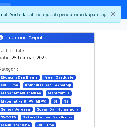
nda
Kategori Loker
Kontak
timal. Anda dapat mengubah pengaturan kapan saja.
Informasi Cepat
Last Update:
Rabu, 25 Februari 2026
Kategori:
Ekonomi Dan Bisnis
Fresh Graduate
Full Time
Komputer Dan Teknologi
Management Trainee
Manufaktur
Matematika & IPA (MIPA)
S1
S2
Semua Jurusan
Sosial Dan Humaniora
SWASTA
TeknikEkonomi Dan Bisnis
Fresh Graduate
Full Time