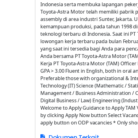
Indonesia serta membuka lapangan pekerj
Toyota-Astra Motor telah memiliki pabrik 
assembly di area industri Sunter, Jakarta
kemampuan produksi, pada tahun 1998 d
teknologi terbaru di Indonesia. Saat ini 
lowongan kerja terbaru pada bulan Februar
yang saat ini tersedia bagi Anda para pen
Anda bersama PT Toyota-Astra Motor (TAM)
Kerja PT Toyota-Astra Motor (TAM) Offic
GPA > 3.00 Fluent in English, both in oral a
Preferable those with organizational & In
Technology (IT) Science (Mathematic / Stati
Management / Business Administration / C
Digital Business / Law) Engineering (Industri
Welcome to Apply Guidance to Apply TAM 
by clicking Apply Now button Select Vacan
apply button on ODP vacancies * Only short
Dokumen Terkait