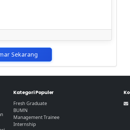
mar Sekarang
Kategori Populer
Ko
Fresh Graduate
BUMN
an
Management Trainee
Internship