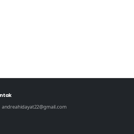
ntak
andreahidayat22@gmail.com