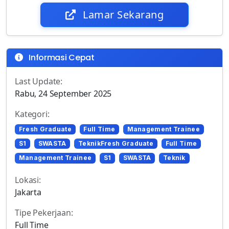
Lamar Sekarang
Informasi Cepat
Last Update:
Rabu, 24 September 2025
Kategori:
Fresh Graduate
Full Time
Management Trainee
S1
SWASTA
TeknikFresh Graduate
Full Time
Management Trainee
S1
SWASTA
Teknik
Lokasi:
Jakarta
Tipe Pekerjaan:
Full Time