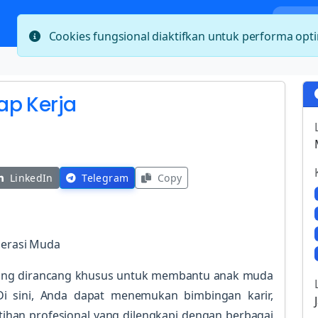
Bera
Cookies fungsional diaktifkan untuk performa op
ap Kerja
LinkedIn
Telegram
Copy
nerasi Muda
ang dirancang khusus untuk membantu anak muda
 sini, Anda dapat menemukan bimbingan karir,
tihan profesional yang dilengkapi dengan berbagai