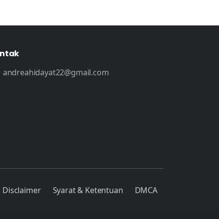
ntak
andreahidayat22@gmail.com
Disclaimer
Syarat & Ketentuan
DMCA