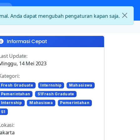
nda
Kategori Loker
Kontak
timal. Anda dapat mengubah pengaturan kapan saja.
Informasi Cepat
Last Update:
Minggu, 14 Mei 2023
Kategori:
Fresh Graduate
Internship
Mahasiswa
Pemerintahan
S1Fresh Graduate
Internship
Mahasiswa
Pemerintahan
S1
Lokasi:
Jakarta