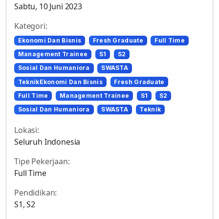
Sabtu, 10 Juni 2023
Kategori:
Ekonomi Dan Bisnis
Fresh Graduate
Full Time
Management Trainee
S1
S2
Sosial Dan Humaniora
SWASTA
TeknikEkonomi Dan Bisnis
Fresh Graduate
Full Time
Management Trainee
S1
S2
Sosial Dan Humaniora
SWASTA
Teknik
Lokasi:
Seluruh Indonesia
Tipe Pekerjaan:
Full Time
Pendidikan:
S1, S2