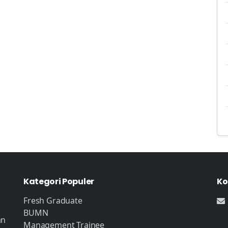
Kategori Populer
Ko
Fresh Graduate
BUMN
an
Management Trainee