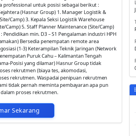
rofessional untuk posisi sebagai berikut :
ejahtera (Hasnur Group) 1. Manager Logistik &
 (Site/Camp) 3. Kepala Seksi Logistik Warehouse
Site/Camp) 5. Staff Planner Maintenance (Site/Camp)
i : Pendidikan min. D3 – S1 Pengalaman industri HPH
utamakan) Bersedia penempatan remote area
osiasi (1-3) Keterampilan Teknik Jaringan (Network
5) Penempatan Puruk Cahu – Kalimantan Tengah
Nama-Posisi yang dilamar) Hasnur Group tidak
ses rekrutmen (biaya tes, akomodasi,
 proses rekrutmen. Waspadai penipuan rekrutmen
mi tidak pernah meminta pembayaran apa pun
a dalam proses rekrutmen.
mar Sekarang