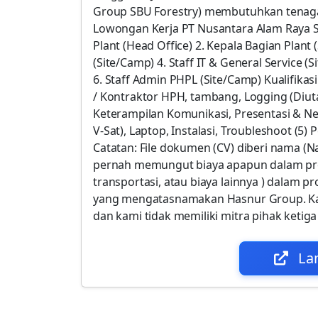
Group SBU Forestry) membutuhkan tenaga p
Lowongan Kerja PT Nusantara Alam Raya S
Plant (Head Office) 2. Kepala Bagian Plant
(Site/Camp) 4. Staff IT & General Service (
6. Staff Admin PHPL (Site/Camp) Kualifikas
/ Kontraktor HPH, tambang, Logging (Di
Keterampilan Komunikasi, Presentasi & Neg
V-Sat), Laptop, Instalasi, Troubleshoot (
Catatan: File dokumen (CV) diberi nama (
pernah memungut biaya apapun dalam pro
transportasi, atau biaya lainnya ) dalam
yang mengatasnamakan Hasnur Group. Ka
dan kami tidak memiliki mitra pihak ketig
La