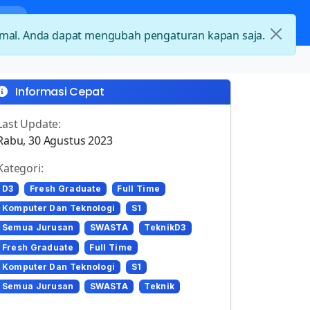
nda
Kategori Loker
Kontak
timal. Anda dapat mengubah pengaturan kapan saja.
Informasi Cepat
Last Update:
Rabu, 30 Agustus 2023
Kategori:
D3
Fresh Graduate
Full Time
Komputer Dan Teknologi
S1
Semua Jurusan
SWASTA
TeknikD3
Fresh Graduate
Full Time
Komputer Dan Teknologi
S1
Semua Jurusan
SWASTA
Teknik