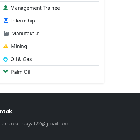
Management Trainee
Internship
Manufaktur
Mining
Oil & Gas
Palm Oil
ntak
andreahidayat22@gmail.com