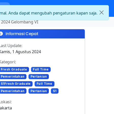
nda
Kategori Loker
Kontak
timal. Anda dapat mengubah pengaturan kapan saja.
A 2024 Gelombang VI
Informasi Cepat
Last Update:
Kamis, 1 Agustus 2024
Kategori:
Fresh Graduate
Full Time
Pemerintahan
Pertanian
S1Fresh Graduate
Full Time
Pemerintahan
Pertanian
S1
Lokasi:
Jakarta