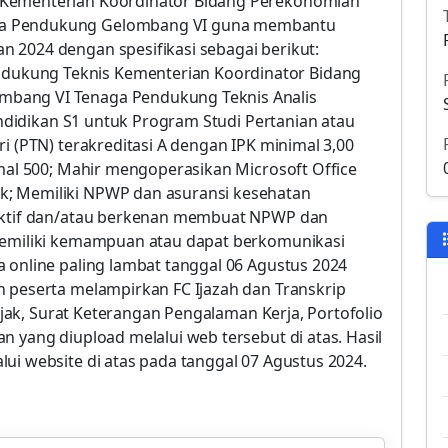
 Kementerian Koordinator Bidang Perekonomian
ga Pendukung Gelombang VI guna membantu
 2024 dengan spesifikasi sebagai berikut:
ukung Teknis Kementerian Koordinator Bidang
bang VI Tenaga Pendukung Teknis Analis
Pendidikan S1 untuk Program Studi Pertanian atau
i (PTN) terakreditasi A dengan IPK minimal 3,00
imal 500; Mahir mengoperasikan Microsoft Office
k; Memiliki NPWP dan asuransi kesehatan
 aktif dan/atau berkenan membuat NPWP dan
 Memiliki kemampuan atau dapat berkomunikasi
 online paling lambat tanggal 06 Agustus 2024
h peserta melampirkan FC Ijazah dan Transkrip
Pajak, Surat Keterangan Pengalaman Kerja, Portofolio
n yang diupload melalui web tersebut di atas. Hasil
ui website di atas pada tanggal 07 Agustus 2024.