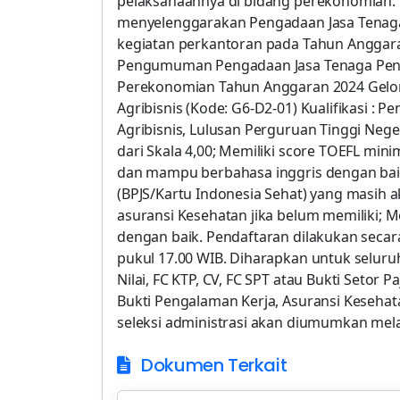
pelaksanaannya di bidang perekonomian.
menyelenggarakan Pengadaan Jasa Tena
kegiatan perkantoran pada Tahun Anggaran
Pengumuman Pengadaan Jasa Tenaga Pend
Perekonomian Tahun Anggaran 2024 Gelom
Agribisnis (Kode: G6-D2-01) Kualifikasi : 
Agribisnis, Lulusan Perguruan Tinggi Neger
dari Skala 4,00; Memiliki score TOEFL min
dan mampu berbahasa inggris dengan bai
(BPJS/Kartu Indonesia Sehat) yang masih
asuransi Kesehatan jika belum memiliki;
dengan baik. Pendaftaran dilakukan secara
pukul 17.00 WIB. Diharapkan untuk seluru
Nilai, FC KTP, CV, FC SPT atau Bukti Setor 
Bukti Pengalaman Kerja, Asuransi Kesehata
seleksi administrasi akan diumumkan melal
Dokumen Terkait