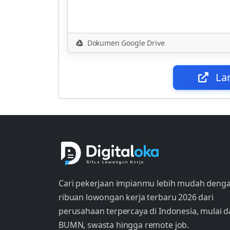
Dokumen Google Drive
La
Cari pekerjaan impianmu lebih mudah deng
ribuan lowongan kerja terbaru 2026 dari
perusahaan terpercaya di Indonesia, mulai d
BUMN, swasta hingga remote job.