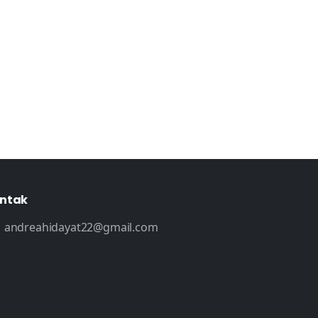
ntak
andreahidayat22@gmail.com