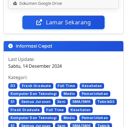
Dokumen Google Drive
Lamar Sekarang
Informasi Cepat
Last Update:
Sabtu, 14 Desember 2024
Kategori:
D3
Fresh Graduate
Full Time
Kesehatan
Komputer Dan Teknologi
Medis
Pemerintahan
S1
Semua Jurusan
Seni
SMA/SMK
TeknikD3
Fresh Graduate
Full Time
Kesehatan
Komputer Dan Teknologi
Medis
Pemerintahan
S1
Semua Jurusan
Seni
SMA/SMK
Teknik