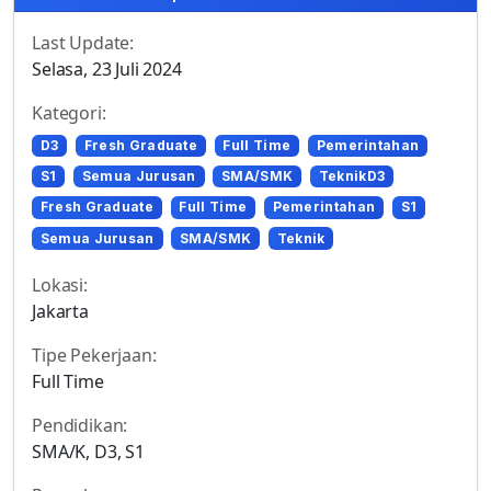
Last Update:
Selasa, 23 Juli 2024
Kategori:
D3
Fresh Graduate
Full Time
Pemerintahan
S1
Semua Jurusan
SMA/SMK
TeknikD3
Fresh Graduate
Full Time
Pemerintahan
S1
Semua Jurusan
SMA/SMK
Teknik
Lokasi:
Jakarta
Tipe Pekerjaan:
Full Time
Pendidikan:
SMA/K, D3, S1