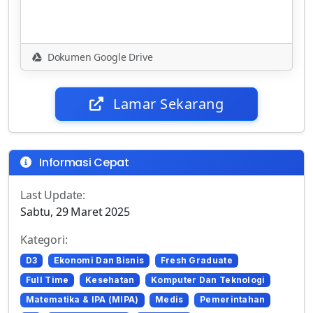
Dokumen Google Drive
Lamar Sekarang
Informasi Cepat
Last Update:
Sabtu, 29 Maret 2025
Kategori:
D3
Ekonomi Dan Bisnis
Fresh Graduate
Full Time
Kesehatan
Komputer Dan Teknologi
Matematika & IPA (MIPA)
Medis
Pemerintahan