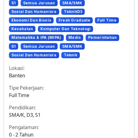
S1
Semua Jurusan
SMA/SMK
Sosial Dan Humaniora
TeknikD3
Ekonomi Dan Bisnis
Fresh Graduate
Full Time
Kesehatan
Komputer Dan Teknologi
Matematika & IPA (MIPA)
Medis
Pemerintahan
S1
Semua Jurusan
SMA/SMK
Sosial Dan Humaniora
Teknik
Lokasi:
Banten
Tipe Pekerjaan:
Full Time
Pendidikan:
SMA/K, D3, S1
Pengalaman:
0 - 2 Tahun