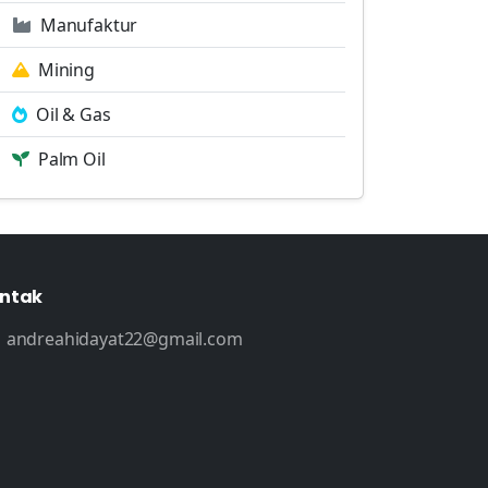
Manufaktur
Mining
Oil & Gas
Palm Oil
ntak
andreahidayat22@gmail.com