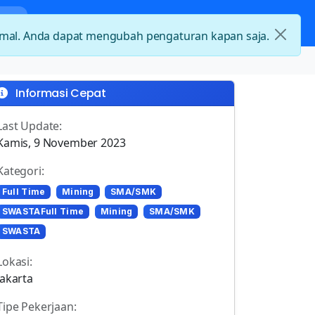
nda
Kategori Loker
Kontak
timal. Anda dapat mengubah pengaturan kapan saja.
Informasi Cepat
Last Update:
Kamis, 9 November 2023
Kategori:
Full Time
Mining
SMA/SMK
SWASTAFull Time
Mining
SMA/SMK
SWASTA
Lokasi:
Jakarta
Tipe Pekerjaan: