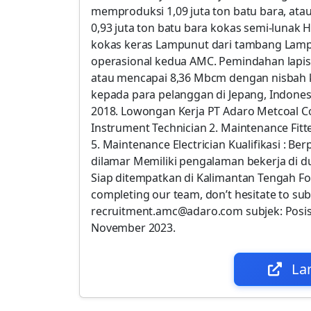
memproduksi 1,09 juta ton batu bara, atau 
0,93 juta ton batu bara kokas semi-lunak H
kokas keras Lampunut dari tambang Lamp
operasional kedua AMC. Pemindahan lapis
atau mencapai 8,36 Mbcm dengan nisbah ku
kepada para pelanggan di Jepang, Indonesi
2018. Lowongan Kerja PT Adaro Metcoal C
Instrument Technician 2. Maintenance Fit
5. Maintenance Electrician Kualifikasi : B
dilamar Memiliki pengalaman bekerja di 
Siap ditempatkan di Kalimantan Tengah For
completing our team, don’t hesitate to sub
recruitment.amc@adaro.com subjek: Posis
November 2023.
La