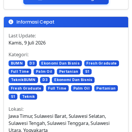
Informasi Cepat
Last Update:
Kamis, 9 Juli 2026
Kategori:
BUMN
D3
Ekonomi Dan Bisnis
Fresh Graduate
Full Time
Palm Oil
Pertanian
S1
TeknikBUMN
D3
Ekonomi Dan Bisnis
Fresh Graduate
Full Time
Palm Oil
Pertanian
S1
Teknik
Lokasi:
Jawa Timur, Sulawesi Barat, Sulawesi Selatan,
Sulawesi Tengah, Sulawesi Tenggara, Sulawesi
Utara, Yogyakarta