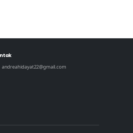
ntak
andreahidayat22@gmail.com