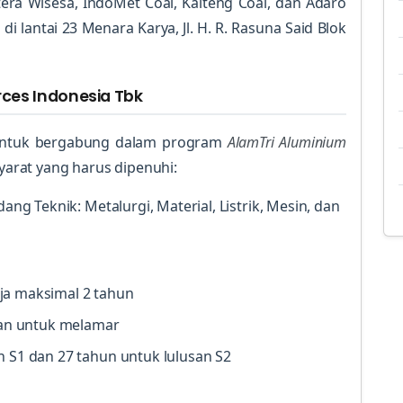
era Wisesa, IndoMet Coal, Kalteng Coal, dan Adaro
i lantai 23 Menara Karya, Jl. H. R. Rasuna Said Blok
rces Indonesia Tbk
ntuk bergabung dalam program
AlamTri Aluminium
syarat yang harus dipenuhi:
ang Teknik: Metalurgi, Material, Listrik, Mesin, dan
ja maksimal 2 tahun
akan untuk melamar
n S1 dan 27 tahun untuk lulusan S2