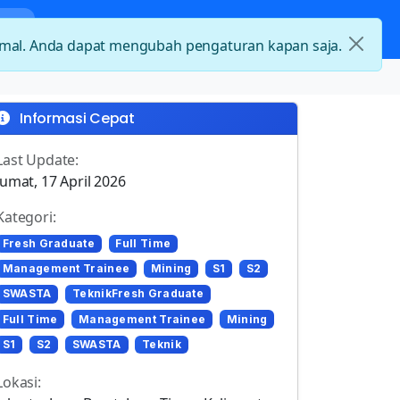
nda
Kategori Loker
Kontak
timal. Anda dapat mengubah pengaturan kapan saja.
Informasi Cepat
Last Update:
Jumat, 17 April 2026
Kategori:
Fresh Graduate
Full Time
Management Trainee
Mining
S1
S2
SWASTA
TeknikFresh Graduate
Full Time
Management Trainee
Mining
S1
S2
SWASTA
Teknik
Lokasi: