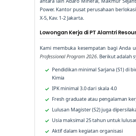
antara lain Adaro Mineral, Makmur Sejaht
Power. Kantor pusat perusahaan berlokasi d
X-5, Kav. 1-2 Jakarta.
Lowongan Kerja di PT Alamtri Resou
Kami membuka kesempatan bagi Anda u
Professional Program 2026
. Berikut adalah 
Pendidikan minimal Sarjana (S1) di bid
Kimia
IPK minimal 3.0 dari skala 4.0
Fresh graduate atau pengalaman ker
Lulusan Magister (S2) juga dipersil
Usia maksimal 25 tahun untuk lulusa
Aktif dalam kegiatan organisasi