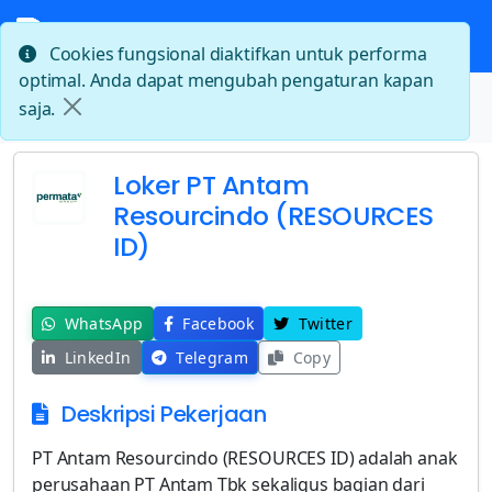
Cookies fungsional diaktifkan untuk performa
optimal. Anda dapat mengubah pengaturan kapan
Beranda
saja.
Loker PT Antam Resourcindo (RESOURCES ID)
Loker PT Antam
Resourcindo (RESOURCES
ID)
WhatsApp
Facebook
Twitter
LinkedIn
Telegram
Copy
Deskripsi Pekerjaan
PT Antam Resourcindo (RESOURCES ID) adalah anak
perusahaan PT Antam Tbk sekaligus bagian dari