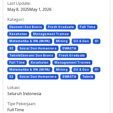
Last Update:
May 8, 2025May 1, 2026
Kategori:
Ekonomi Dan Bisnis
Fresh Graduate
Full Time
Kesehatan
Management Trainee
Matematika & IPA (MIPA)
Mining
Oil & Gas
S1
S2
Sosial Dan Humaniora
SWASTA
TeknikEkonomi Dan Bisnis
Fresh Graduate
Full Time
Kesehatan
Management Trainee
Matematika & IPA (MIPA)
Mining
Oil & Gas
S1
S2
Sosial Dan Humaniora
SWASTA
Teknik
Lokasi:
Seluruh Indonesia
Tipe Pekerjaan:
Full Time