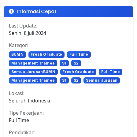
Informasi Cepat
Last Update:
Senin, 8 Juli 2024
Kategori:
BUMN
Fresh Graduate
Full Time
Management Trainee
S1
S2
Semua JurusanBUMN
Fresh Graduate
Full Time
Management Trainee
S1
S2
Semua Jurusan
Lokasi:
Seluruh Indonesia
Tipe Pekerjaan:
Full Time
Pendidikan: