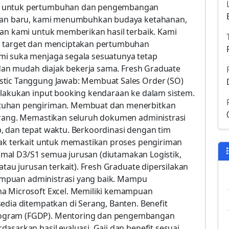
ka untuk pertumbuhan dan pengembangan
haan baru, kami menumbuhkan budaya ketahanan,
wan kami untuk memberikan hasil terbaik. Kami
i target dan menciptakan pertumbuhan
mi suka menjaga segala sesuatunya tetap
, dan mudah diajak bekerja sama. Fresh Graduate
stic Tanggung Jawab: Membuat Sales Order (SO)
elakukan input booking kendaraan ke dalam sistem.
utuhan pengiriman. Membuat dan menerbitkan
arang. Memastikan seluruh dokumen administrasi
, dan tepat waktu. Berkoordinasi dengan tim
hak terkait untuk memastikan proses pengiriman
inimal D3/S1 semua jurusan (diutamakan Logistik,
atau jurusan terkait). Fresh Graduate dipersilakan
emampuan administrasi yang baik. Mampu
ma Microsoft Excel. Memiliki kemampuan
edia ditempatkan di Serang, Banten. Benefit
ogram (FGDP). Mentoring dan pengembangan
asarkan hasil evaluasi. Gaji dan benefit sesuai