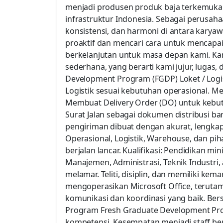
menjadi produsen produk baja terkemu
infrastruktur Indonesia. Sebagai perusa
konsistensi, dan harmoni di antara karya
proaktif dan mencari cara untuk mencapa
berkelanjutan untuk masa depan kami. Ka
sederhana, yang berarti kami jujur, lugas
Development Program (FGDP) Loket / Logi
Logistik sesuai kebutuhan operasional. M
Membuat Delivery Order (DO) untuk keb
Surat Jalan sebagai dokumen distribusi b
pengiriman dibuat dengan akurat, lengkap
Operasional, Logistik, Warehouse, dan pi
berjalan lancar. Kualifikasi: Pendidikan m
Manajemen, Administrasi, Teknik Industri, 
melamar. Teliti, disiplin, dan memiliki k
mengoperasikan Microsoft Office, teruta
komunikasi dan koordinasi yang baik. Bers
Program Fresh Graduate Development Pr
kompetensi. Kesempatan menjadi staff berd