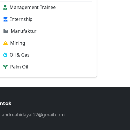
Management Trainee
Internship
Manufaktur
Mining
Oil & Gas
Palm Oil
ntak
andreahidayat22@gmail.com