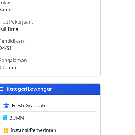
Lokasi:
Banten
Tipe Pekerjaan:
Full Time
Pendidikan:
D4/S1
Pengalaman:
0 Tahun
Kategori Lowongan
Fresh Graduate
BUMN
Instansi/Pemerintah