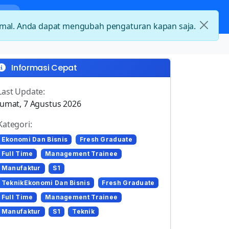
nda
Kategori Loker
Kontak
timal. Anda dapat mengubah pengaturan kapan saja.
Informasi Cepat
Last Update:
Jumat, 7 Agustus 2026
Kategori:
Ekonomi Dan Bisnis
Fresh Graduate
Full Time
Management Trainee
Manufaktur
S1
TeknikEkonomi Dan Bisnis
Fresh Graduate
Full Time
Management Trainee
Manufaktur
S1
Teknik