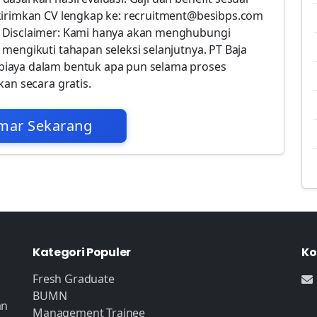
kirimkan CV lengkap ke: recruitment@besibps.com
p Disclaimer: Kami hanya akan menghubungi
mengikuti tahapan seleksi selanjutnya. PT Baja
biaya dalam bentuk apa pun selama proses
kan secara gratis.
mar Sekarang
Kategori Populer
Ko
Fresh Graduate
BUMN
an
Management Trainee