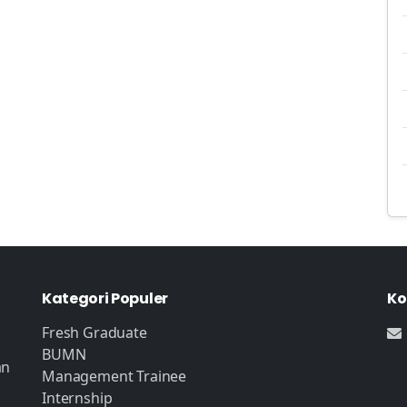
Kategori Populer
Ko
Fresh Graduate
BUMN
an
Management Trainee
Internship