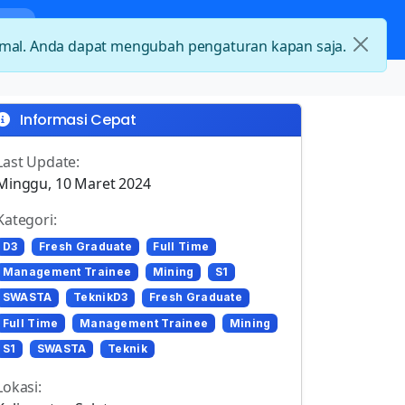
nda
Kategori Loker
Kontak
timal. Anda dapat mengubah pengaturan kapan saja.
Informasi Cepat
Last Update:
Minggu, 10 Maret 2024
Kategori:
D3
Fresh Graduate
Full Time
Management Trainee
Mining
S1
SWASTA
TeknikD3
Fresh Graduate
Full Time
Management Trainee
Mining
S1
SWASTA
Teknik
Lokasi: