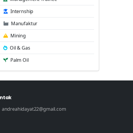
Internship
Manufaktur
Mining
Oil & Gas
Palm Oil
ntak
andreahidayat22@gmail.com