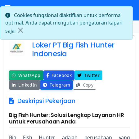
Cookies fungsional diaktifkan untuk performa
optimal. Anda dapat mengubah pengaturan kapan
Beranda
Loker PT Big Fish Hunter Indonesia
saja.
Loker PT Big Fish Hunter
Indonesia
WhatsApp
Facebook
Twitter
LinkedIn
Telegram
Copy
Deskripsi Pekerjaan
Big Fish Hunter: Solusi Lengkap Layanan HR
untuk Perusahaan Anda
Big Fish Hunter adalah perusahaan yang