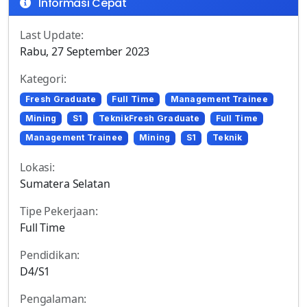
Informasi Cepat
Last Update:
Rabu, 27 September 2023
Kategori:
Fresh Graduate
Full Time
Management Trainee
Mining
S1
TeknikFresh Graduate
Full Time
Management Trainee
Mining
S1
Teknik
Lokasi:
Sumatera Selatan
Tipe Pekerjaan:
Full Time
Pendidikan:
D4/S1
Pengalaman: