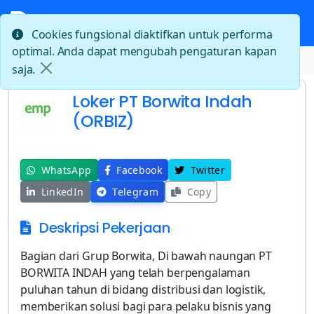
Cookies fungsional diaktifkan untuk performa
optimal. Anda dapat mengubah pengaturan kapan
Beranda
Loker PT Borwita Indah (ORBIZ)
saja.
Loker PT Borwita Indah
(ORBIZ)
WhatsApp
Facebook
Twitter
LinkedIn
Telegram
Copy
Deskripsi Pekerjaan
Bagian dari Grup Borwita, Di bawah naungan PT
BORWITA INDAH yang telah berpengalaman
puluhan tahun di bidang distribusi dan logistik,
memberikan solusi bagi para pelaku bisnis yang