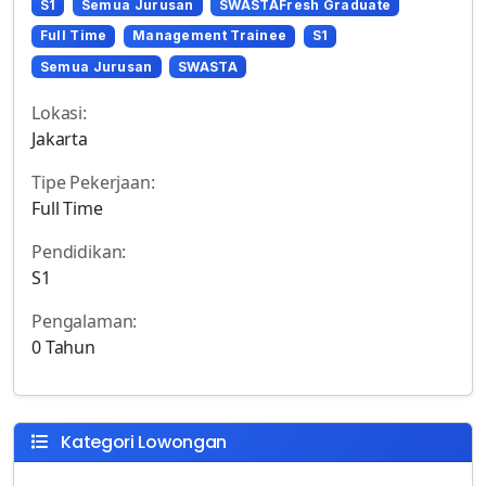
S1
Semua Jurusan
SWASTAFresh Graduate
Full Time
Management Trainee
S1
Semua Jurusan
SWASTA
Lokasi:
Jakarta
Tipe Pekerjaan:
Full Time
Pendidikan:
S1
Pengalaman:
0 Tahun
Kategori Lowongan