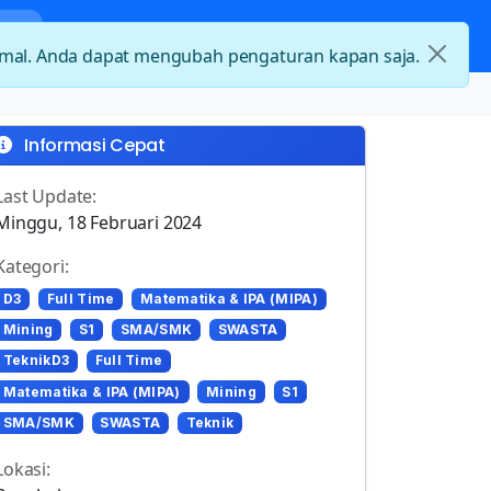
nda
Kategori Loker
Kontak
timal. Anda dapat mengubah pengaturan kapan saja.
Informasi Cepat
Last Update:
Minggu, 18 Februari 2024
Kategori:
D3
Full Time
Matematika & IPA (MIPA)
Mining
S1
SMA/SMK
SWASTA
TeknikD3
Full Time
Matematika & IPA (MIPA)
Mining
S1
SMA/SMK
SWASTA
Teknik
Lokasi: