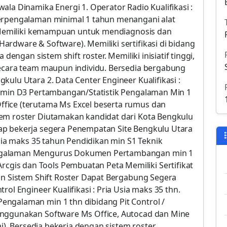
ala Dinamika Energi 1. Operator Radio Kualifikasi :
Berpengalaman minimal 1 tahun menangani alat
). Memiliki kemampuan untuk mendiagnosis dan
rdware & Software). Memiliki sertifikasi di bidang
 dengan sistem shift roster. Memiliki inisiatif tinggi,
secara team maupun individu. Bersedia bergabung
kulu Utara 2. Data Center Engineer Kualifikasi :
n min D3 Pertambangan/Statistik Pengalaman Min 1
fice (terutama Ms Excel beserta rumus dan
tem roster Diutamakan kandidat dari Kota Bengkulu
ap bekerja segera Penempatan Site Bengkulu Utara
Usia maks 35 tahun Pendidikan min S1 Teknik
engalaman Mengurus Dokumen Pertambangan min 1
is dan Tools Pembuatan Peta Memiliki Sertifikat
gan Sistem Shift Roster Dapat Bergabung Segera
rol Engineer Kualifikasi : Pria Usia maks 35 thn.
engalaman min 1 thn dibidang Pit Control /
enggunakan Software Ms Office, Autocad dan Mine
ai). Bersedia bekerja dengan sistem roster.