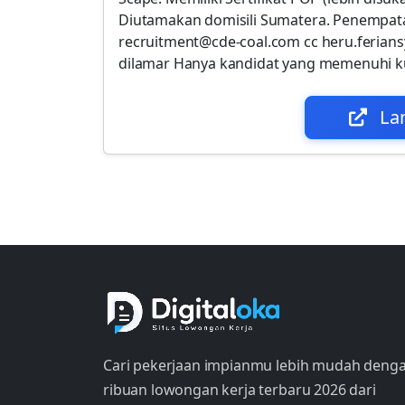
Diutamakan domisili Sumatera. Penempata
recruitment@cde-coal.com cc heru.ferians
dilamar Hanya kandidat yang memenuhi kua
La
Cari pekerjaan impianmu lebih mudah deng
ribuan lowongan kerja terbaru 2026 dari