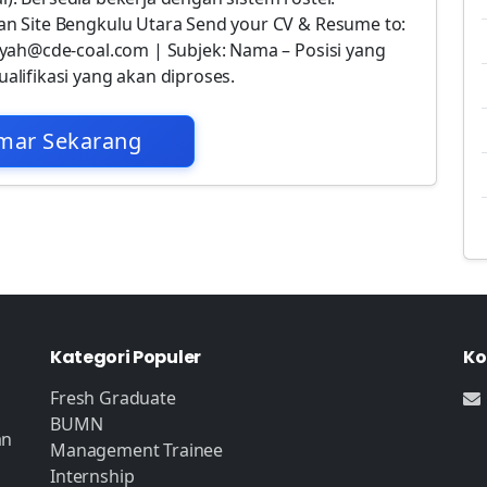
n Site Bengkulu Utara Send your CV & Resume to:
yah@cde-coal.com | Subjek: Nama – Posisi yang
lifikasi yang akan diproses.
mar Sekarang
Kategori Populer
Ko
Fresh Graduate
BUMN
an
Management Trainee
Internship