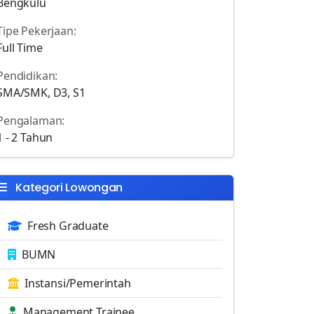
Bengkulu
Tipe Pekerjaan:
Full Time
Pendidikan:
SMA/SMK, D3, S1
Pengalaman:
1 - 2 Tahun
Kategori Lowongan
Fresh Graduate
BUMN
Instansi/Pemerintah
Management Trainee