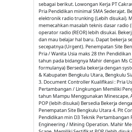
sebagai berikut. Lowongan Kerja PT Cakraw
Pria Pendidikan minimal SMA Sederajat. 
elektronik radio trunking (Lebih disukai
memecahkan masalah teknis dasar radio (Ha
operator radio (REOR) lebih disukai. Bekerja
dan mau belajar hal baru. Dapat bekerja 
secepatnya (Urgent). Penempatan Site Beng
Pria / Wanita Usia maks 28 thn Pendidika
tahun pada bidangnya Mahir dengan Ms Of
formulanya) Bersedia bekerja dengan sys
& Kabupaten Bengkulu Utara, Bengkulu Si
3. Document Controller Kualifikasi : Pria 
Pertambangan / Lingkungan Memiliki P
tahun Mampu Menggunakan Minescape, Arcg
POP (lebih disukai) Bersedia Bekerja den
Penempatan Site Bengkulu Utara 4. Pit Cont
Pendidikan min D3 Teknik Pertambangan P
Engineering / Mining Operation. Mahir M
Scape. Memiliki Sertifikat POP (lebih disuk