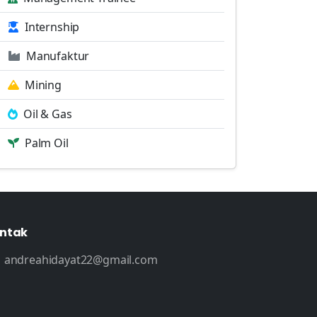
Internship
Manufaktur
Mining
Oil & Gas
Palm Oil
ntak
andreahidayat22@gmail.com