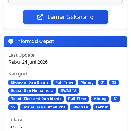
Lamar Sekarang
Informasi Cepat
Last Update:
Rabu, 24 Juni 2026
Kategori:
Ekonomi Dan Bisnis
Full Time
Mining
S1
S2
Sosial Dan Humaniora
SWASTA
TeknikEkonomi Dan Bisnis
Full Time
Mining
S1
S2
Sosial Dan Humaniora
SWASTA
Teknik
Lokasi:
Jakarta