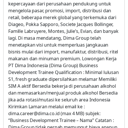
kepercayaan dari perusahaan pendukung untuk
mengelola pasar, promosi, import, distribusi dan
retail, beberapa merek global yang terkemuka dari
Diageo, Pokka Sapporo, Societe Jacques Bollinger,
Famille Labruyere, Montes, Julie’s, Evian, dan banyak
lagi. Di masa mendatang, Dima Group telah
menetapkan visi untuk memperluas jangkauan
bisnis mulai dari import, manufaktur, distribusi, ritel
makanan dan minuman premium. Lowongan Kerja
PT Dima Indonesia (Dima Group) Business
Development Trainee Qualification : Minimal lulusan
S1, fresh graduate dipersilahkan melamar Memiliki
SIM A aktif Bersedia bekerja di perusahaan alkohol
dan memasarkan/menjual produk alkohol Bersedia
jika ada rotasi/mutasi ke seluruh area Indonesia
Kirimkan Lamaran melalui email ke :
dima.career@dima.co.id (max 4 MB) subjek:
“Business Development Trainee – Nama” Catatan :
Dima Group tidak pernah memungut biaya apapun