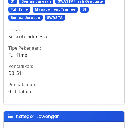
S1
Semua Jurusan
SWASTAFresh Graduate
Full Time
Management Trainee
S1
Semua Jurusan
SWASTA
Lokasi:
Seluruh Indonesia
Tipe Pekerjaan:
Full Time
Pendidikan:
D3, S1
Pengalaman:
0 - 1 Tahun
Kategori Lowongan