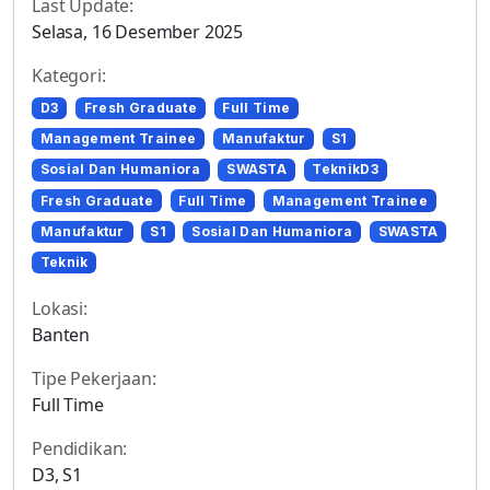
Last Update:
Selasa, 16 Desember 2025
Kategori:
D3
Fresh Graduate
Full Time
Management Trainee
Manufaktur
S1
Sosial Dan Humaniora
SWASTA
TeknikD3
Fresh Graduate
Full Time
Management Trainee
Manufaktur
S1
Sosial Dan Humaniora
SWASTA
Teknik
Lokasi:
Banten
Tipe Pekerjaan:
Full Time
Pendidikan:
D3, S1