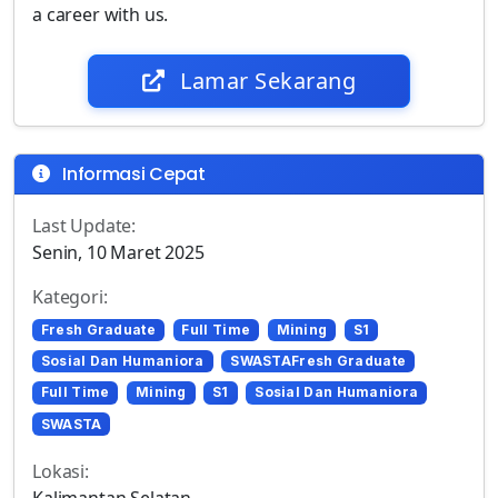
a career with us.
Lamar Sekarang
Informasi Cepat
Last Update:
Senin, 10 Maret 2025
Kategori:
Fresh Graduate
Full Time
Mining
S1
Sosial Dan Humaniora
SWASTAFresh Graduate
Full Time
Mining
S1
Sosial Dan Humaniora
SWASTA
Lokasi:
Kalimantan Selatan