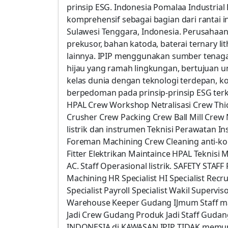
prinsip ESG. Indonesia Pomalaa Industrial 
komprehensif sebagai bagian dari rantai in
Sulawesi Tenggara, Indonesia. Perusahaan-p
prekusor, bahan katoda, baterai ternary l
lainnya. IPIP menggunakan sumber tenaga 
hijau yang ramah lingkungan, bertujuan 
kelas dunia dengan teknologi terdepan, 
berpedoman pada prinsip-prinsip ESG terke
HPAL Crew Workshop Netralisasi Crew Thi
Crusher Crew Packing Crew Ball Mill Crew 
listrik dan instrumen Teknisi Perawatan I
Foreman Machining Crew Cleaning anti-kor
Fitter Elektrikan Maintaince HPAL Teknisi 
AC. Staff Operasional listrik. SAFETY STAF
Machining HR Specialist HI Specialist Recr
Specialist Payroll Specialist Wakil Super
Warehouse Keeper Gudang IJmum Staff m
Jadi Crew Gudang Produk Jadi Staff Guda
INDONESIA di KAWASAN IPIP TIDAK memun