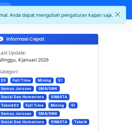
nda
Kategori Loker
Kontak
timal. Anda dapat mengubah pengaturan kapan saja.
Informasi Cepat
Last Update:
Minggu, 4 Januari 2026
Kategori:
D3
Full Time
Mining
S1
Semua Jurusan
SMA/SMK
Sosial Dan Humaniora
SWASTA
TeknikD3
Full Time
Mining
S1
Semua Jurusan
SMA/SMK
Sosial Dan Humaniora
SWASTA
Teknik