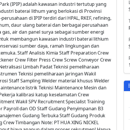
Park (IPIP) adalah kawasan industri tertutup yang
dustri baterai lithum yang berlokasi di Provinsi
erusahaan di IPIP terdiri dari HPAL, RKEF, refining,
ithum, daur ulang baterai dan berbagai perusahaan
gas, air dan panel surya sebagai sumber energi
untuk membangun kawasan industri baterai lithium
konservasi sumber daya, ramah lingkungan dan
muka. Staff Analisis Kimia Staff Preparation Crew
ckener Crew Filter Press Crew Screw Conveyor Crew
Netralisasi Limbah Padat Teknisi pemeliharaan
nstrumen Teknisi pemeliharaan jaringan Wakil
osi Staff Sampling Welder material khusus Welder
Maintenance listrik Teknisi Maintenance Mesin dan
F Pekerja kalibrasi katup keselamatan Crew
uitment Wakil SPV Recruitment Specialist Training
visor Payroll dan OD Staff Gudang Penyimpanan B3
anajemen Gudang Terbuka Staff Gudang Produk
ng Crew Timbangan Note: PT HUA XING NICKEL
gut biaya apapun dalam proses rekrutmen! Hanya