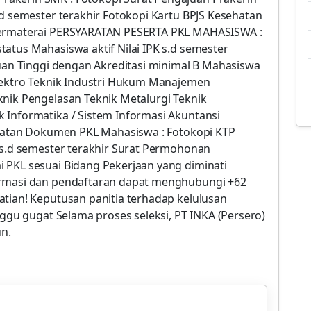
.d semester terakhir Fotokopi Kartu BPJS Kesehatan
 Bermaterai PERSYARATAN PESERTA PKL MAHASISWA :
atus Mahasiswa aktif Nilai IPK s.d semester
ruan Tinggi dengan Akreditasi minimal B Mahasiswa
Elektro Teknik Industri Hukum Manajemen
knik Pengelasan Teknik Metalurgi Teknik
 Informatika / Sistem Informasi Akuntansi
yaratan Dokumen PKL Mahasiswa : Fotokopi KTP
K s.d semester terakhir Surat Permohonan
 PKL sesuai Bidang Pekerjaan yang diminati
ormasi dan pendaftaran dapat menghubungi +62
atian! Keputusan panitia terhadap kelulusan
nggu gugat Selama proses seleksi, PT INKA (Persero)
n.