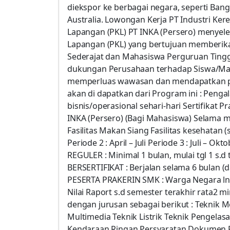
diekspor ke berbagai negara, seperti Bangl
Australia. Lowongan Kerja PT Industri Kere
Lapangan (PKL) PT INKA (Persero) menyel
Lapangan (PKL) yang bertujuan memberik
Sederajat dan Mahasiswa Perguruan Tinggi
dukungan Perusahaan terhadap Siswa/M
memperluas wawasan dan mendapatkan pen
akan di dapatkan dari Program ini : Penga
bisnis/operasional sehari-hari Sertifikat 
INKA (Persero) (Bagi Mahasiswa) Selama m
Fasilitas Makan Siang Fasilitas kesehatan
Periode 2 : April – Juli Periode 3 : Juli – 
REGULER : Minimal 1 bulan, mulai tgl 1 s.d
BERSERTIFIKAT : Berjalan selama 6 bulan
PESERTA PRAKERIN SMK : Warga Negara lndo
Nilai Raport s.d semester terakhir rata2 m
dengan jurusan sebagai berikut : Teknik 
Multimedia Teknik Listrik Teknik Pengelas
Kendaraan Ringan Persyaratan Dokumen Pr