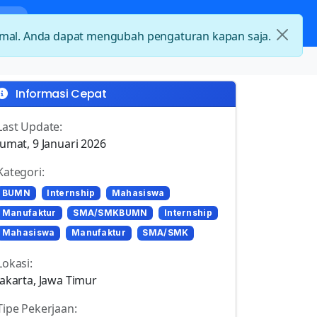
nda
Kategori Loker
Kontak
timal. Anda dapat mengubah pengaturan kapan saja.
Informasi Cepat
Last Update:
Jumat, 9 Januari 2026
Kategori:
BUMN
Internship
Mahasiswa
Manufaktur
SMA/SMKBUMN
Internship
Mahasiswa
Manufaktur
SMA/SMK
Lokasi:
Jakarta, Jawa Timur
Tipe Pekerjaan: