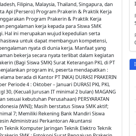
adesh, Filipina, Malaysia, Thailand, Singapura, dan
ta Api (Persero) Program Prakerin & Praktik Kerja
enggarakan Program Prakerin & Praktik Kerja
an pengalaman kerja kepada para Siswa SMK
. Hal ini merupakan wujud kepedulian serta
ahasiswa untuk dapat membangun kompetensi,
galaman nyata di dunia kerja. Manfaat yang
laman bekerja secara nyata terlibat dalam kegiatan
Prakerin (Bagi Siswa SMK) Surat Keterangan PKL di PT
enjalankan program ini, peserta mendapatkan :
 (selama berada di Kantor PT INKA) DURASI PRAKERIN
Oktober Periode 4 : Oktober – Januari DURASI PKL PKL
 tgl 30, (Kecuali Jurusan IT minimal 2 bulan) MAGANG
 (dan sesuai kebutuhan Perusahaan) PERSYARATAN
nesia (WNI); Masih berstatus Siswa SMK aktif;
inimal 7; Memiliki Rekening Bank Mandiri Siswa
Mesin Administrasi Perkantoran Akuntansi
an Teknik Komputer Jaringan Teknik Elektro Teknik
akerin SMK : Fotokopi Surat Pengajuan Prakerin