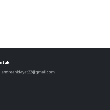
ntak
andreahidayat22@gmail.com