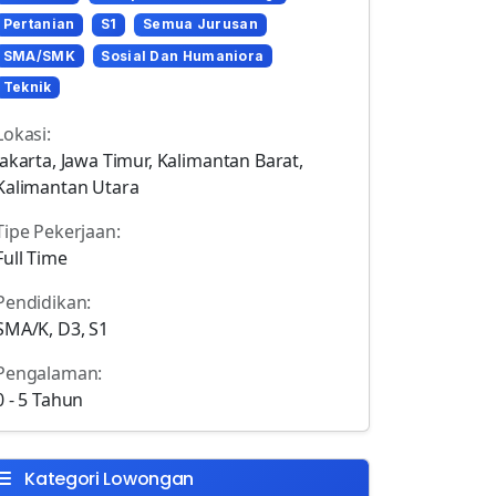
Pertanian
S1
Semua Jurusan
SMA/SMK
Sosial Dan Humaniora
Teknik
Lokasi:
Jakarta, Jawa Timur, Kalimantan Barat,
Kalimantan Utara
Tipe Pekerjaan:
Full Time
Pendidikan:
SMA/K, D3, S1
Pengalaman:
0 - 5 Tahun
Kategori Lowongan