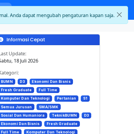
nda
Kategori Loker
Kontak
timal. Anda dapat mengubah pengaturan kapan saja.
Informasi Cepat
Last Update:
Sabtu, 18 Juli 2026
Kategori:
BUMN
D3
Ekonomi Dan Bisnis
Fresh Graduate
Full Time
Komputer Dan Teknologi
Pertanian
S1
Semua Jurusan
SMA/SMK
Sosial Dan Humaniora
TeknikBUMN
D3
Ekonomi Dan Bisnis
Fresh Graduate
Full Time
Komputer Dan Teknologi