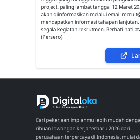
project, paling lambat tanggal 12 Maret
akan diinformasikan melalui email recruit@
mendapatkan informasi tahapan lanjutan. 
segala kegiatan rekrutmen. Berhati-hati
(Persero)
La
Cari pekerjaan impianmu lebih mudah deng
ribuan lowongan kerja terbaru 2026 dari
perusahaan terpercaya di Indonesia, mulai d