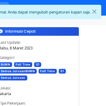
nda
Kategori Loker
Kontak
timal. Anda dapat mengubah pengaturan kapan saja.
Informasi Cepat
Last Update:
Rabu, 8 Maret 2023
Kategori:
BUMN
Full Time
S1
Semua JurusanBUMN
Full Time
S1
Semua Jurusan
Lokasi:
Jakarta
Tipe Pekerjaan: