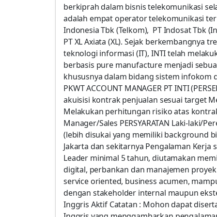
berkiprah dalam bisnis telekomunikasi sel
adalah empat operator telekomunikasi terb
Indonesia Tbk (Telkom), PT Indosat Tbk (I
PT XL Axiata (XL). Sejak berkembangnya tr
teknologi informasi (IT), INTI telah melak
berbasis pure manufacture menjadi sebuah
khususnya dalam bidang sistem infokom d
PKWT ACCOUNT MANAGER PT INTI (PERSE
akuisisi kontrak penjualan sesuai target
Melakukan perhitungan risiko atas kontra
Manager/Sales PERSYARATAN Laki-laki/Pe
(lebih disukai yang memiliki background 
Jakarta dan sekitarnya Pengalaman Kerja 
Leader minimal 5 tahun, diutamakan memil
digital, perbankan dan manajemen proyek.
service oriented, business acumen, mamp
dengan stakeholder internal maupun eks
Inggris Aktif Catatan : Mohon dapat disert
Inggris yang menggambarkan pengalaman 