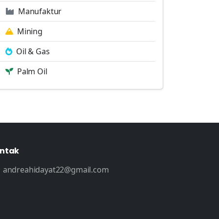
Manufaktur
Mining
Oil & Gas
Palm Oil
ntak
andreahidayat22@gmail.com