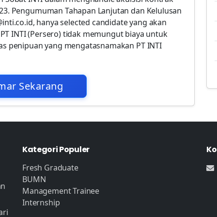
 2023. Pengumuman Tahapan Lanjutan dan Kelulusan
inti.co.id, hanya selected candidate yang akan
PT INTI (Persero) tidak memungut biaya untuk
 atas penipuan yang mengatasnamakan PT INTI
mar Sekarang
Kategori Populer
Ko
Fresh Graduate
BUMN
an
Management Trainee
Internship
ari