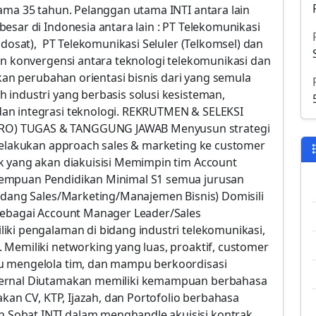
ama 35 tahun. Pelanggan utama INTI antara lain
esar di Indonesia antara lain : PT Telekomunikasi
ndosat), PT Telekomunikasi Seluler (Telkomsel) dan
en konvergensi antara teknologi telekomunikasi dan
ukan perubahan orientasi bisnis dari yang semula
 industri yang berbasis solusi kesisteman,
an integrasi teknologi. REKRUTMEN & SELEKSI
RO) TUGAS & TANGGUNG JAWAB Menyusun strategi
 Melakukan approach sales & marketing ke customer
k yang akan diakuisisi Memimpin tim Account
rempuan Pendidikan Minimal S1 semua jurusan
bidang Sales/Marketing/Manajemen Bisnis) Domisili
sebagai Account Manager Leader/Sales
iki pengalaman di bidang industri telekomunikasi,
 Memiliki networking yang luas, proaktif, customer
u mengelola tim, dan mampu berkoordisasi
ternal Diutamakan memiliki kemampuan berbahasa
akan CV, KTP, Ijazah, dan Portofolio berbahasa
Sobat INTI dalam menghandle akuisisi kontrak