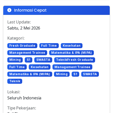
Informasi Cepat
Last Update:
Sabtu, 2 Mei 2026
Kategori:
Fresh Graduate
Full Time
Kesehatan
Management Trainee
Matematika & IPA (MIPA)
Mining
S1
SWASTA
TeknikFresh Graduate
Full Time
Kesehatan
Management Trainee
Matematika & IPA (MIPA)
Mining
S1
SWASTA
Teknik
Lokasi:
Seluruh Indonesia
Tipe Pekerjaan: