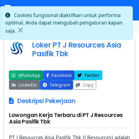
Cookies fungsional diaktifkan untuk performa
optimal. Anda dapat mengubah pengaturan kapan
Beranda
Loker PT J Resources Asia Pasifik Tbk
saja.
Loker PT J Resources Asia
Pasifik Tbk
WhatsApp
Facebook
Twitter
LinkedIn
Telegram
Copy
Deskripsi Pekerjaan
Lowongan Kerja Terbaru di PT J Resources
Asia Pasifik Tbk
PT J Resources Asia Pasifik Tbk (J Resources) adalah