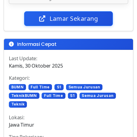
Lamar Sekarang
Informasi Cepat
Last Update:
Kamis, 30 Oktober 2025
Kategori:
BUMN
Full Time
S1
Semua Jurusan
TeknikBUMN
Full Time
S1
Semua Jurusan
Teknik
Lokasi:
Jawa Timur
Tipe Pekerjaan: