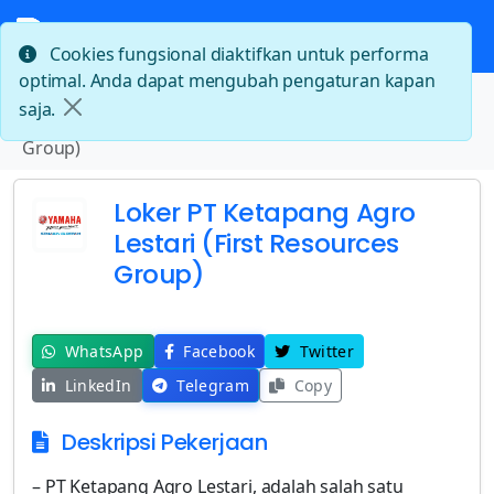
Cookies fungsional diaktifkan untuk performa
optimal. Anda dapat mengubah pengaturan kapan
Beranda
saja.
Loker PT Ketapang Agro Lestari (First Resources
Group)
Loker PT Ketapang Agro
Lestari (First Resources
Group)
WhatsApp
Facebook
Twitter
LinkedIn
Telegram
Copy
Deskripsi Pekerjaan
– PT Ketapang Agro Lestari, adalah salah satu